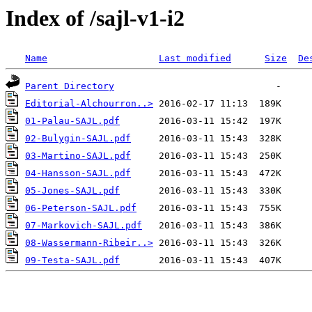
Index of /sajl-v1-i2
Name
Last modified
Size
De
Parent Directory
Editorial-Alchourron..>
01-Palau-SAJL.pdf
02-Bulygin-SAJL.pdf
03-Martino-SAJL.pdf
04-Hansson-SAJL.pdf
05-Jones-SAJL.pdf
06-Peterson-SAJL.pdf
07-Markovich-SAJL.pdf
08-Wassermann-Ribeir..>
09-Testa-SAJL.pdf