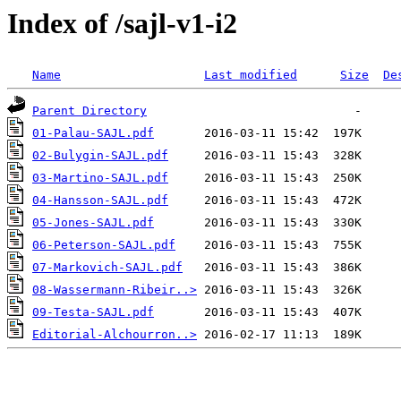
Index of /sajl-v1-i2
Name
Last modified
Size
De
Parent Directory
01-Palau-SAJL.pdf
02-Bulygin-SAJL.pdf
03-Martino-SAJL.pdf
04-Hansson-SAJL.pdf
05-Jones-SAJL.pdf
06-Peterson-SAJL.pdf
07-Markovich-SAJL.pdf
08-Wassermann-Ribeir..>
09-Testa-SAJL.pdf
Editorial-Alchourron..>